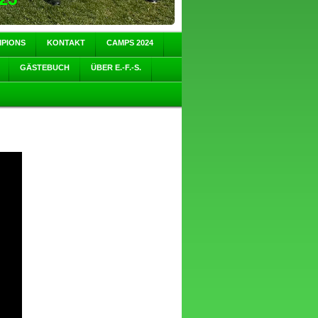
MPIONS
KONTAKT
CAMPS 2024
GÄSTEBUCH
ÜBER E.-F.-S.