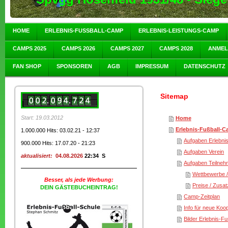
HOME
ERLEBNIS-FUSSBALL-CAMP
ERLEBNIS-LEISTUNGS-CAMP
CAMPS 2025
CAMPS 2026
CAMPS 2027
CAMPS 2028
ANME
FAN SHOP
SPONSOREN
AGB
IMPRESSUM
DATENSCHUTZ
Sitemap
Start: 19.03.2012
Home
Erlebnis-Fußball-
1.000.000 Hits: 03.02.21 - 12:37
Aufgaben Erlebni
900.000 Hits: 17.07.20 - 21:23
Aufgaben Verein
aktualisiert:
04.08.2026
22:34 S
Aufgaben Teilneh
Wettbewerbe /
Besser, als jede Werbung:
Preise / Zusa
DEIN GÄSTEBUCHEINTRAG!
Camp-Zeitplan
Info für neue Koo
Bilder Erlebnis-F