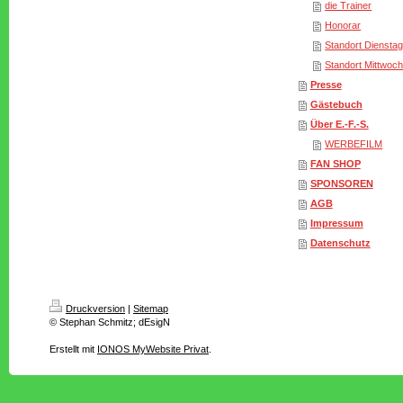
die Trainer
Honorar
Standort Diensta
Standort Mittwoc
Presse
Gästebuch
Über E.-F.-S.
WERBEFILM
FAN SHOP
SPONSOREN
AGB
Impressum
Datenschutz
Druckversion
|
Sitemap
© Stephan Schmitz; dEsigN
Erstellt mit
IONOS MyWebsite Privat
.