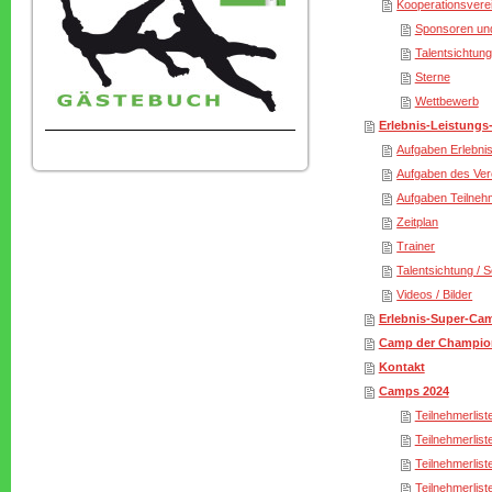
Kooperationsvere
Sponsoren und
Talentsichtung
Sterne
Wettbewerb
Erlebnis-Leistung
Aufgaben Erlebni
Aufgaben des Ver
Aufgaben Teilneh
Zeitplan
Trainer
Talentsichtung / 
Videos / Bilder
Erlebnis-Super-Ca
Camp der Champio
Kontakt
Camps 2024
Teilnehmerlist
Teilnehmerlist
Teilnehmerlist
Teilnehmerlist