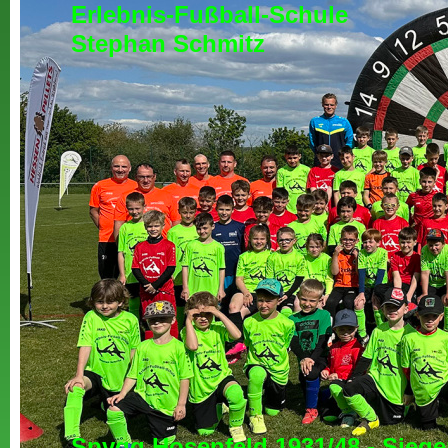
Erlebnis-Fußball-Schule
Stephan Schmitz
Spvgg Hosenfeld 1931/48 - Siege