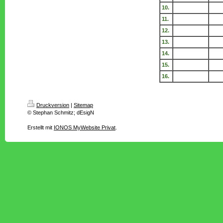
10.
11.
12.
13.
14.
15.
16.
Druckversion
|
Sitemap
© Stephan Schmitz; dEsigN
Erstellt mit
IONOS MyWebsite Privat
.