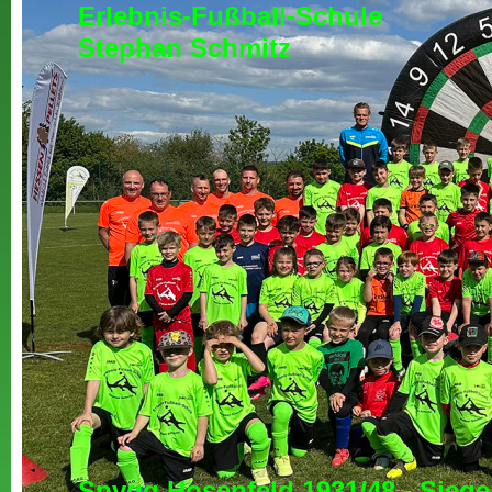
Erlebnis-Fußball-Schule
Stephan Schmitz
Spvgg Hosenfeld 1931/48 - Siege