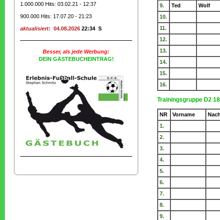
1.000.000 Hits: 03.02.21 - 12:37
9.
Ted
Wolf
900.000 Hits: 17.07.20 - 21:23
10.
11.
aktualisiert:
04.08.2026
22:34 S
12.
13.
Besser, als jede Werbung:
DEIN GÄSTEBUCHEINTRAG!
14.
15.
16.
Trainingsgruppe D2 18
NR
Vorname
Nac
1.
2.
3.
4.
5.
6.
7.
8.
9.