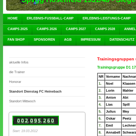
HOME
ERLEBNIS-FUSSBALL-CAMP
ERLEBNIS-LEISTUNGS-CAMP
CAMPS 2025
CAMPS 2026
CAMPS 2027
CAMPS 2028
ANME
FAN SHOP
SPONSOREN
AGB
IMPRESSUM
DATENSCHUTZ
Trainingsgruppen 
aktuelle Infos
Trainingsgruppe D1 17
die Trainer
NR
Vorname
Nachna
Honorar
1.
Noel
Klaasen
2.
Lorin
Mahler
Standort Dienstag FC Heinebach
3.
Anton
Abt
Standort Mittwoch
4.
Lias
Spill
5.
Julius
Mey
6.
Oskar
Peetz
7.
Emil
Lechner
Start: 19.03.2012
8.
Annabell
Schwar