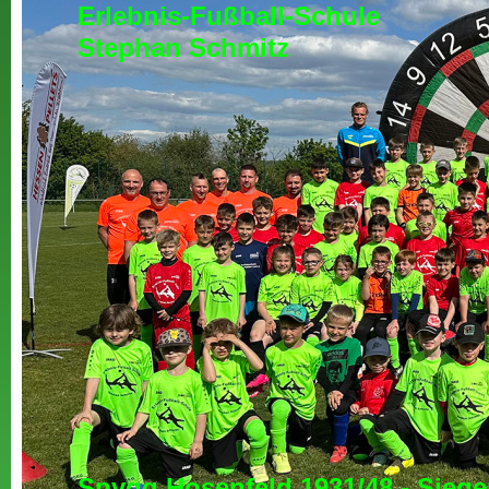
Erlebnis-Fußball-Schule
Stephan Schmitz
Spvgg Hosenfeld 1931/48 - Siege