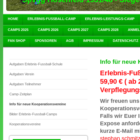
HOME
ERLEBNIS-FUSSBALL-CAMP
ERLEBNIS-LEISTUNGS-CAMP
CAMPS 2025
CAMPS 2026
CAMPS 2027
CAMPS 2028
ANME
FAN SHOP
SPONSOREN
AGB
IMPRESSUM
DATENSCHUTZ
Info für neue
Aufgaben Erlebnis-Fussball-Schule
Erlebnis-Fu
Aufgaben Verein
59,90 € ( ab
Aufgaben Teilnehmer
Verpflegung
Camp-Zeitplan
Wir freuen uns
Info für neue Kooperationsvereine
Kooperationsv
Bilder Erlebnis-Fussball-Camps
Falls wir Euer
Expose anford
Kooperationsvereine
kurze E-Mail m
stephan.schmitz