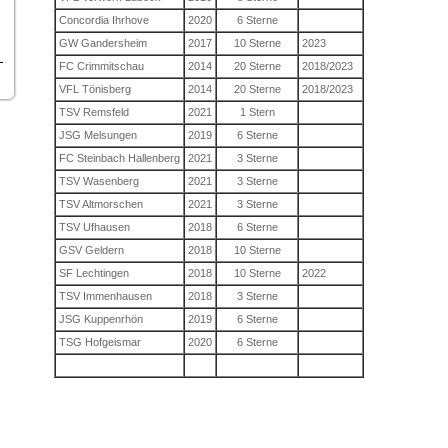
Concordia Ihrhove
2020
6 Sterne
GW Gandersheim
2017
10 Sterne
2023
FC Crimmitschau
2014
20 Sterne
2018/2023
VFL Tönisberg
2014
20 Sterne
2018/2023
TSV Remsfeld
2021
1 Stern
JSG Melsungen
2019
6 Sterne
FC Steinbach Hallenberg
2021
3 Sterne
TSV Wasenberg
2021
3 Sterne
TSV Altmorschen
2021
3 Sterne
TSV Ufhausen
2018
6 Sterne
GSV Geldern
2018
10 Sterne
SF Lechtingen
2018
10 Sterne
2022
TSV Immenhausen
2018
3 Sterne
JSG Kuppenrhön
2019
6 Sterne
TSG Hofgeismar
2020
6 Sterne