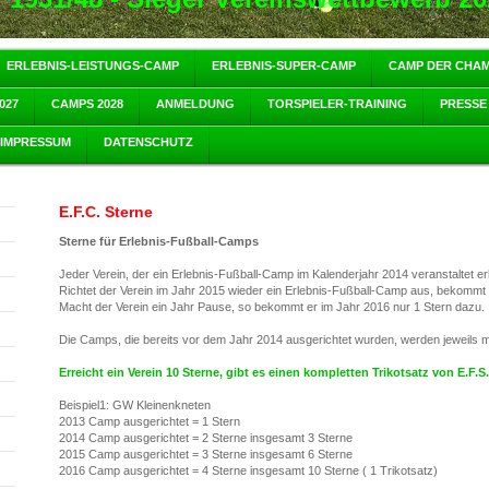
ERLEBNIS-LEISTUNGS-CAMP
ERLEBNIS-SUPER-CAMP
CAMP DER CHA
027
CAMPS 2028
ANMELDUNG
TORSPIELER-TRAINING
PRESSE
IMPRESSUM
DATENSCHUTZ
E.F.C. Sterne
Sterne für Erlebnis-Fußball-Camps
Jeder Verein, der ein Erlebnis-Fußball-Camp im Kalenderjahr 2014 veranstaltet erh
Richtet der Verein im Jahr 2015 wieder ein Erlebnis-Fußball-Camp aus, bekommt 
Macht der Verein ein Jahr Pause, so bekommt er im Jahr 2016 nur 1 Stern dazu.
Die Camps, die bereits vor dem Jahr 2014 ausgerichtet wurden, werden jeweils mi
Erreicht ein Verein 10 Sterne, gibt es einen kompletten Trikotsatz von E.F.S.
Beispiel1: GW Kleinenkneten
2013 Camp ausgerichtet = 1 Stern
2014 Camp ausgerichtet = 2 Sterne insgesamt 3 Sterne
2015 Camp ausgerichtet = 3 Sterne insgesamt 6 Sterne
2016 Camp ausgerichtet = 4 Sterne insgesamt 10 Sterne ( 1 Trikotsatz)