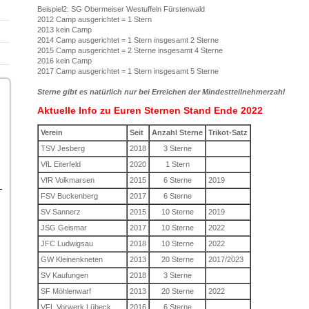
Beispiel2: SG Obermeiser Westuffeln Fürstenwald
2012 Camp ausgerichtet = 1 Stern
2013 kein Camp
2014 Camp ausgerichtet = 1 Stern insgesamt 2 Sterne
2015 Camp ausgerichtet = 2 Sterne insgesamt 4 Sterne
2016 kein Camp
2017 Camp ausgerichtet = 1 Stern insgesamt 5 Sterne
Sterne gibt es natürlich nur bei Erreichen der Mindestteilnehmerzahl
Aktuelle Info zu Euren Sternen Stand Ende 2022
Verein
Seit
Anzahl Sterne
Trikot-Satz
TSV Jesberg
2018
3 Sterne
VfL Eiterfeld
2020
1 Stern
VfR Volkmarsen
2015
6 Sterne
2019
FSV Buckenberg
2017
6 Sterne
SV Sannerz
2015
10 Sterne
2019
JSG Geismar
2017
10 Sterne
2022
JFC Ludwigsau
2018
10 Sterne
2022
GW Kleinenkneten
2013
20 Sterne
2017/2023
SV Kaufungen
2018
3 Sterne
SF Möhlenwarf
2013
20 Sterne
2022
VFL Vorwerk Lübeck
2016
6 Sterne