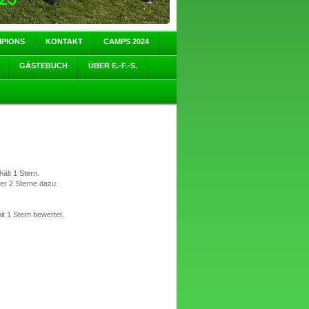
MPIONS
KONTAKT
CAMPS 2024
GÄSTEBUCH
ÜBER E.-F.-S.
ält 1 Stern.
er 2 Sterne dazu.
t 1 Stern bewertet.